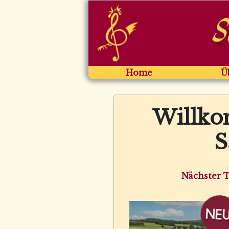
Home
Ü
Willko
S
Nächster 