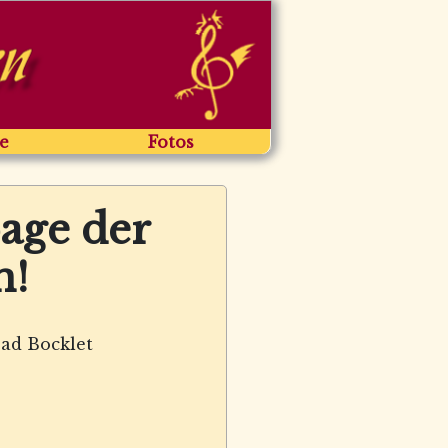
e
Fotos
age der
n!
 Bad Bocklet