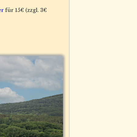
er
für 15€ (zzgl. 3€